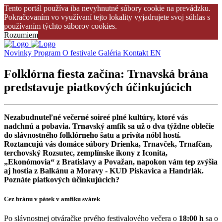
Tento portál používa iba nevyhnutné súbory cookie na prevádzku.
Pokračovaním vo využívaní tejto lokality vyjadrujete svoj súhlas s
používaním týchto súborov cookies.
Rozumiem
Novinky
Program
O festivale
Galéria
Kontakt
EN
Folklórna fiesta začína: Trnavská brána
predstavuje piatkových účinkujúcich
Nezabudnuteľné večerné soireé plné kultúry, ktoré vás
nadchnú a pobavia. Trnavský amfík sa už o dva týždne oblečie
do slávnostného folklórneho šatu a privíta nóbl hostí.
Roztancujú vás domáce súbory Drienka, Trnavček, Trnafčan,
terchovský Rozsutec, zemplínske ikony z Iconita,
„Ekonómovia“ z Bratislavy a Považan, napokon vám tep zvýšia
aj hostia z Balkánu a Moravy - KUD Piskavica a Handrlák.
Poznáte piatkových účinkujúcich?
Cez bránu v pátek v amfíku svátek
Po slávnostnej otváračke prvého festivalového večera o
18:00 h
sa o