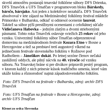
skvelú atmosféru postarajú trnavské folklórne súbory DFS Drienka,
DFS Trnavček a UFS Trnafčan v programovom bloku
Bárskedy,
bársčo, bársjako
. Ani jeden z kolektívov nezaháľa. DFS Trnavček
absolvoval v lete zájazd na Medzinárodný folklórny festival mládeže
Primorsko v Bulharsku, odkiaľ si odniesol ocenenie
laureát
.
Taktiež sa súbor pýši prestížnymi oceneniami z celoštátnej súťaže
Vidiečanova Habovka
– jedným zlatým a dvomi striebornými
pásmami. Tohto roku Trnavček oslavuje sviežich
25 rokov
od jeho
vzniku. Univerzitný folklórny súbor Trnafčan odprezentoval
domovinu na medzinárodnom festivale
Kozara Etno
v Bosne a
Hercegovine a tiež sa predstaví tretí augustový víkend na
jedinečnom festivale slovenského folklóru v Rožnove pod
Radhoštem –
Jánošíkov dukát
. Po letnej sezóne členov nečaká
zaslúžený oddych, ale pilný nácvik na
40. výročie
od vzniku
súboru. Na Trnavskej bráne si pre divákov pripravili pestrý program,
v ktorom každý z nich prinesie kúsok tradičného umenia, ktoré vám
ukáže krásu a rôznorodosť najmä západoslovenského folklóru.
Foto: DFS Trnavček na festivale v Bulharsku, zdroj: archív DFS
Trnavček
Foto: UFS Trnafčan na festivale v Bosne a Hercegovine, zdroj:
archív UFS Trnafčan
Klenot zo srdca Slovenska