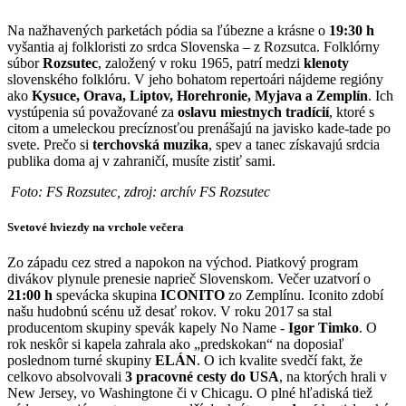
Na nažhavených parketách pódia sa ľúbezne a krásne o
19:30 h
vyšantia aj folkloristi zo srdca Slovenska – z Rozsutca. Folklórny
súbor
Rozsutec
, založený v roku 1965, patrí medzi
klenoty
slovenského folklóru. V jeho bohatom repertoári nájdeme regióny
ako
Kysuce, Orava, Liptov, Horehronie, Myjava a Zemplín
. Ich
vystúpenia sú považované za
oslavu miestnych tradícií
, ktoré s
citom a umeleckou precíznosťou prenášajú na javisko kade-tade po
svete. Prečo si
terchovská muzika
, spev a tanec získavajú srdcia
publika doma aj v zahraničí, musíte zistiť sami.
Foto: FS Rozsutec, zdroj: archív FS Rozsutec
Svetové hviezdy na vrchole večera
Zo západu cez stred a napokon na východ. Piatkový program
divákov plynule prenesie naprieč Slovenskom. Večer uzatvorí o
21:00 h
spevácka skupina
ICONITO
zo Zemplínu. Iconito zdobí
našu hudobnú scénu už desať rokov. V roku 2017 sa stal
producentom skupiny spevák kapely No Name -
Igor Timko
. O
rok neskôr si kapela zahrala ako „predskokan“ na doposiaľ
poslednom turné skupiny
ELÁN
. O ich kvalite svedčí fakt, že
celkovo absolvovali
3 pracovné cesty do USA
, na ktorých hrali v
New Jersey, vo Washingtone či v Chicagu. O plné hľadiská tiež