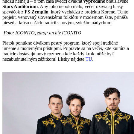
núdzu nemajú – o tom zasa svedčí dvakrát
vypredané
bratislavské
Stars Auditórium
. Aby toho nebolo málo, večer oživia aj hlasy
speváčok z
FS Zemplín
, ktorý vychádza z projektu Korene. Tento
projekt, venovaný slovenskému folklóru v modernom šate, prináša
pieseň a krásu našich tradícií s novým, sviežim nádychom.
Foto: ICONITO, zdroj: archív ICONITO
Piatok ponúkne divákom pestrý program, ktorý spojí tradičné
umenie s modernými prístupmi. Pripravte sa na večer, kde kultúra a
tradície dostávajú nový rozmer a kde každý krok môže byť
nezabudnuteľným zážitkom! Lístky nájdete
TU.