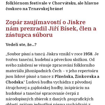
folklórnom festivale v Chorvátsku, ale hlavne
čoskoro na Trnavskej bráne!
Zopár zaujímavostí o Jiskre
nám prezradil Jiří Bísek, člen a
zástupca súboru
Vedeli ste, že...?
„Soubor písní a tanců Jiskra vznikl v roce
1958
. Je
tvořen taneční, hudební a pěveckou složkou. Od
svého založení se věnuje zpracování folklorního
materiálu jihozápadních Čech – v jeho repertoáru
jsou lidové písně a tance z
Plzeňska, Žinkovska a
Chodska
.“ Ľudová hudba vychádza z pôvodnej
štrajchovej a gajdošskej hudby, inšpiráciu na
hudobné a tanečné spracovanie čerpá z
národopisných zbierok z daných geografických
oblastí, pričom jednotlivé pásma vychádzajú z