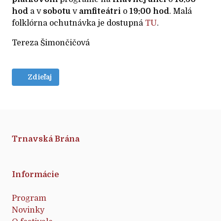
hod
a v
sobotu
v
amfiteátri
o
19:00 hod
. Malá
folklórna ochutnávka je dostupná
TU
.
Tereza Šimončičová
Zdieľaj
Trnavská Brána
Informácie
Program
Novinky