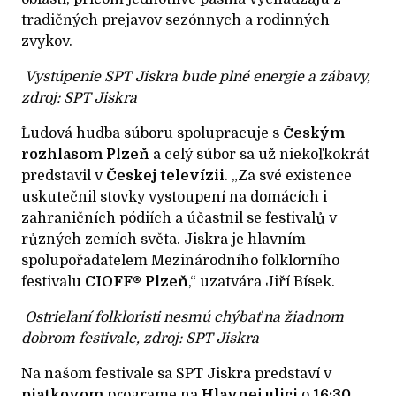
tradičných prejavov sezónnych a rodinných
zvykov.
Vystúpenie SPT Jiskra bude plné energie a zábavy,
zdroj: SPT Jiskra
Ľudová hudba súboru spolupracuje s
Českým
rozhlasom Plzeň
a celý súbor sa už niekoľkokrát
predstavil v
Českej televízii
. „Za své existence
uskutečnil stovky vystoupení na domácích i
zahraničních pódiích a účastnil se festivalů v
různých zemích světa. Jiskra je hlavním
spolupořadatelem Mezinárodního folklorního
festivalu
CIOFF® Plzeň
,“ uzatvára Jiří Bísek.
Ostrieľaní folkloristi nesmú chýbať na žiadnom
dobrom festivale, zdroj: SPT Jiskra
Na našom festivale sa SPT Jiskra predstaví v
piatkovom
programe na
Hlavnej ulici
o
16:30